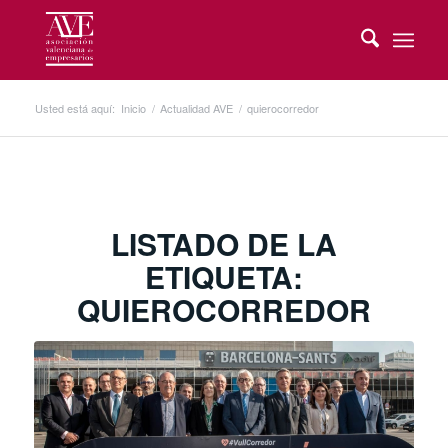
Usted está aquí:
Inicio
/
Actualidad AVE
/
quierocorredor
LISTADO DE LA
ETIQUETA:
QUIEROCORREDOR