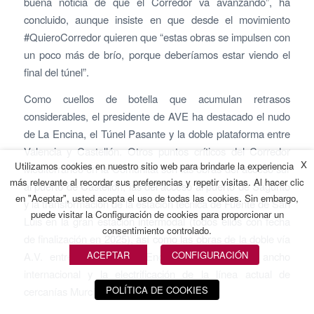
buena noticia de que el Corredor va avanzando”, ha
concluido, aunque insiste en que desde el movimiento
#QuieroCorredor quieren que “estas obras se impulsen con
un poco más de brío, porque deberíamos estar viendo el
final del túnel”.
Como cuellos de botella que acumulan retrasos
considerables, el presidente de AVE ha destacado el nudo
de La Encina, el Túnel Pasante y la doble plataforma entre
Valencia y Castellón. Otros puntos críticos del Corredor
X
Utilizamos cookies en nuestro sitio web para brindarle la experiencia
Mediterráneo en la Comunitat son las obras del acceso sur
más relevante al recordar sus preferencias y repetir visitas. Al hacer clic
al puerto de Castellón, las del acceso al puerto de Sagunto
en "Aceptar", usted acepta el uso de todas las cookies. Sin embargo,
y la transformación de la estación técnica de Fuente de San
puede visitar la Configuración de cookies para proporcionar un
Luis en la gran estación intermodal (todos ellos con fecha
consentimiento controlado.
de finalización en 2025), así como las obras de la doble vía
ACEPTAR
CONFIGURACIÓN
A.V. entre Xàtiva y La Encina y el cambio a ancho
internacional y la electrificación de la línea actual de
POLÍTICA DE COOKIES
cercanías Murcia-Alicante.