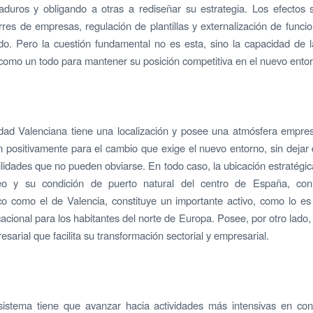
duros y obligando a otras a rediseñar su estrategia. Los efectos s
rres de empresas, regulación de plantillas y externalización de funci
do. Pero la cuestión fundamental no es esta, sino la capacidad de
como un todo para mantener su posición competitiva en el nuevo ento
ad Valenciana tiene una localización y posee una atmósfera empresa
 positivamente para el cambio que exige el nuevo entorno, sin dejar
ilidades que no pueden obviarse. En todo caso, la ubicación estratégic
eo y su condición de puerto natural del centro de España, co
co como el de Valencia, constituye un importante activo, como lo e
ocacional para los habitantes del norte de Europa. Posee, por otro lado,
esarial que facilita su transformación sectorial y empresarial.
sistema tiene que avanzar hacia actividades más intensivas en con