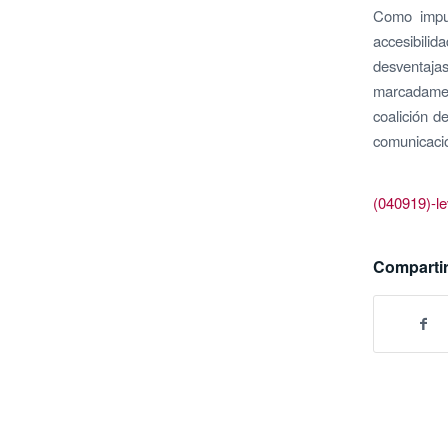
Como impul
accesibilid
desventajas
marcadament
coalición d
comunicació
(040919)-le
Compartir