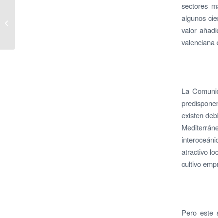
sectores ma
Nota de Prensa sobre la
algunos cie
Derogación del
valor añadi
Trasvase del Ebro
valenciana 
La Comunid
predisponen
existen deb
Mediterrán
interoceáni
atractivo l
cultivo empr
Pero este 