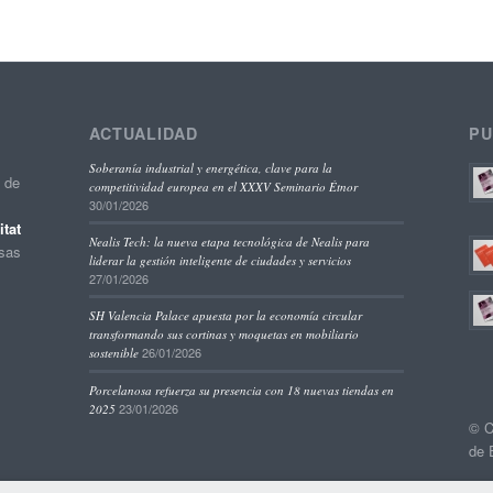
ACTUALIDAD
PU
Soberanía industrial y energética, clave para la
o de
competitividad europea en el XXXV Seminario Étnor
30/01/2026
tat
Nealis Tech: la nueva etapa tecnológica de Nealis para
esas
liderar la gestión inteligente de ciudades y servicios
27/01/2026
SH Valencia Palace apuesta por la economía circular
transformando sus cortinas y moquetas en mobiliario
26/01/2026
sostenible
Porcelanosa refuerza su presencia con 18 nuevas tiendas en
23/01/2026
2025
© C
de 