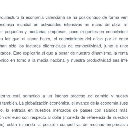
rquitectura la economía valenciana se ha posicionado de forma vent
nómica mundial en actividades intensivas en mano de obra, i
por pequeñas y medianas empresas, poco exigentes en conocimiento 
en las que el saber hacer, el conocimiento del oficio por el empr
d han sido los factores diferenciales de competitividad, junto a uno
stados. Esto explicaría el que a pesar de nuestro dinamismo, la renta
ido en torno a la media nacional y nuestra productividad sea infe
torno está sometido a un intenso proceso de cambio y nuestr
s también. La globalización económica, el avance de la economía sust
to, la entrada en nuestros mercados de países con salarios más
ión del euro con respecto al dólar (moneda de referencia de nuestros
es) están minando la posición competitiva de muchas empresas 