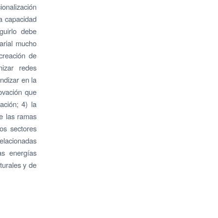
onalización
la capacidad
guirlo debe
sarial mucho
 creación de
nizar redes
ndizar en la
novación que
ación; 4) la
de las ramas
os sectores
relacionadas
as energías
turales y de