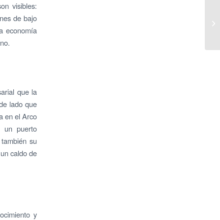
on visibles:
ones de bajo
 la economía
rno.
rial que la
 de lado que
a en el Arco
n un puerto
s también su
 un caldo de
ocimiento y