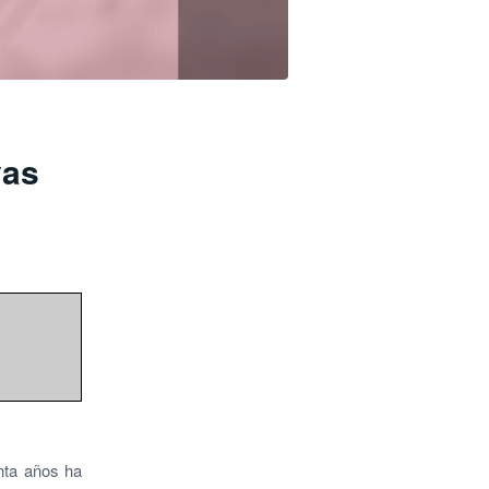
vas
enta años ha