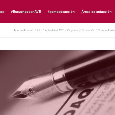
nes
#EscuchadoenAVE
#somosdeacción
Áreas de actuación
Usted está aquí:
Inicio
/
Actualidad AVE
/
Empresa y Economía
/
Competitivida