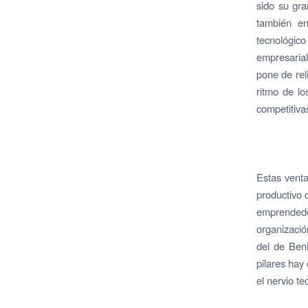
sido su gra
también en
tecnológic
empresarial
pone de rel
ritmo de lo
competitiva
Estas venta
productivo 
emprendedor
organización
del de Beni
pilares hay
el nervio te