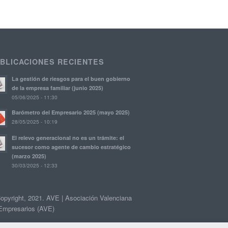
BLICACIONES RECIENTES
La gestión de riesgos para el buen gobierno
de la empresa familiar (junio 2025)
05/06/2025 - 11:30
Barómetro del Empresario 2025 (mayo 2025)
28/05/2025 - 10:19
El relevo generacional no es un trámite: el
sucesor como agente de cambio estratégico
(marzo 2025)
30/03/2025 - 12:33
opyright, 2021. AVE | Asociación Valenciana
Empresarios (AVE)