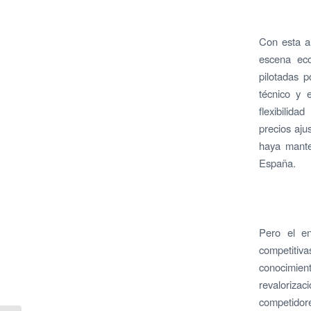
Con esta a
escena eco
pilotadas 
técnico y 
flexibilida
precios aju
haya manten
España.
Pero el en
competitiva
conocimien
revalorizac
competidor