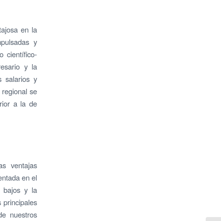
ajosa en la
mpulsadas y
científico-
esario y la
s salarios y
 regional se
rior a la de
as ventajas
entada en el
 bajos y la
 principales
de nuestros