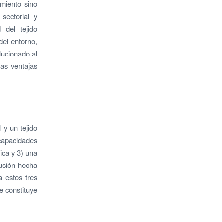
imiento sino
sectorial y
 del tejido
del entorno,
lucionado al
las ventajas
 y un tejido
 capacidades
ica y 3) una
clusión hecha
a estos tres
e constituye