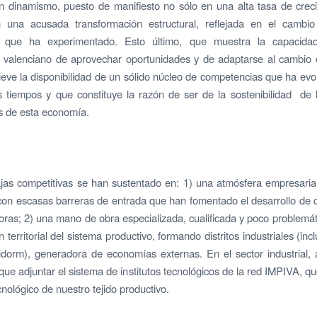
n dinamismo, puesto de manifiesto no sólo en una alta tasa de crec
 una acusada transformación estructural, reflejada en el cambio 
o que ha experimentado. Esto último, que muestra la capacidad
 valenciano de aprovechar oportunidades y de adaptarse al cambio 
ieve la disponibilidad de un sólido núcleo de competencias que ha evo
s tiempos y que constituye la razón de ser de la sostenibilidad de 
s de esta economía.
jas competitivas se han sustentado en: 1) una atmósfera empresarial
con escasas barreras de entrada que han fomentado el desarrollo de
as; 2) una mano de obra especializada, cualificada y poco problemát
 territorial del sistema productivo, formando distritos industriales (in
dorm), generadora de economías externas. En el sector industrial, 
 que adjuntar el sistema de institutos tecnológicos de la red IMPIVA, qu
cnológico de nuestro tejido productivo.