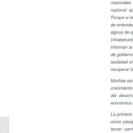
nacionales
nacional q
Porque si b
de entender
signos de q
infraestruct
informan la
de gobierno
sociedad ci
recuperar l
Muchas son 
crecimiento
del desarr
económica e
La primera 
como pasaje
Vicente Boluda imparte
tercer car
la ponencia inaugural de