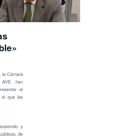
as
ble»
, la Cámara
RO AVE han
esentar el
 el que las
sostenido y
públicos, de