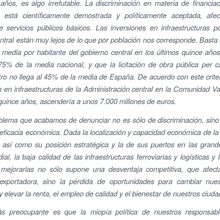
 años, es algo irrefutable. La discriminación en materia de financia
está científicamente demostrada y políticamente aceptada, afe
e servicios públicos básicos. Las inversiones en infraestructuras p
ntral están muy lejos de lo que por población nos corresponde. Basta
n media por habitante del gobierno central en los últimos quince año
5% de la media nacional, y que la licitación de obra pública per c
tro no llega al 45% de la media de España. De acuerdo con este criterio
n en infraestructuras de la Administración central en la Comunidad V
 quince años, ascendería a unos 7.000 millones de euros.
blema que acabamos de denunciar no es sólo de discriminación, sin
y eficacia económica. Dada la localización y capacidad económica de 
 así como su posición estratégica y la de sus puertos en las grand
ial, la baja calidad de las infraestructuras ferroviarias y logísticas y
n mejorarlas no sólo supone una desventaja competitiva, que afect
exportadora, sino la pérdida de oportunidades para cambiar nue
 elevar la renta, el empleo de calidad y el bienestar de nuestros ciud
s preocupante es que la miopía política de nuestros responsabl