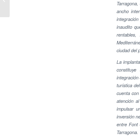
Tarragona,
la VII Jornada Anual de
Buenas...
ancho inter
integración
inaudito qu
rentables,
Mediterráne
ciudad del 
La implanta
constituye
integración
turística d
cuenta con 
atención al
impulsar u
inversión n
entre Font 
Tarragona.