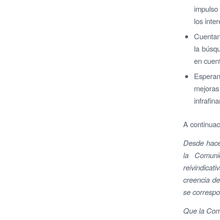
impulso 
los inte
Cuentan,
la búsqu
en cuen
Esperan
mejoras
infrafin
A continuac
Desde hace 
la Comuni
reivindicat
creencia de
se correspo
Que la Comu