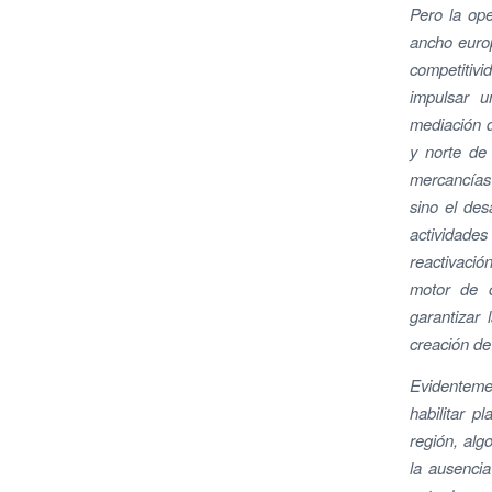
Pero la ope
ancho europ
competitiv
impulsar u
mediación d
y norte de
mercancías 
sino el des
actividad
reactivació
motor de c
garantizar 
creación de
Evidentemen
habilitar p
región, alg
la ausencia