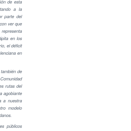
ción de esta
ctando a la
or parte del
 con ver que
s representa
ápita en los
, el déficit
alenciana en
o también de
la Comunidad
es rutas del
 la agobiante
a a nuestra
stro modelo
adanos.
es públicos