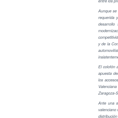
entre los 
Aunque se t
requerida 
desarrollo
modernizaci
competitivi
y de la Com
automovilís
insistentem
El colofón 
apuesta del
los accesos
Valenciana
Zaragoza-Sa
Ante una si
valenciano 
distribuci