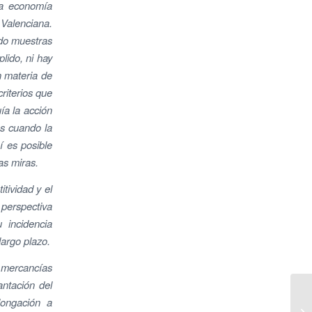
la economía
Valenciana.
ado muestras
lido, ni hay
n materia de
criterios que
ía la acción
os cuando la
í es posible
as miras.
tividad y el
 perspectiva
 incidencia
argo plazo.
e mercancías
antación del
longación a