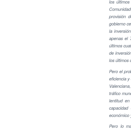
los últimos
Comunidad 
provisión d
gobierno ce
la inversió
apenas el 7
últimos cua
de inversió
los últimos
Pero el pro
eficiencia 
Valenciana,
tráfico mund
lentitud e
capacidad 
económico y
Pero lo má