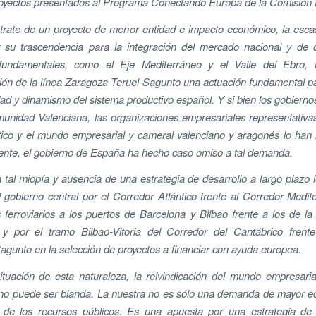
proyectos presentados al Programa Conectando Europa de la Comisión
rate de un proyecto de menor entidad e impacto económico, la esca
y su trascendencia para la integración del mercado nacional y de 
 fundamentales, como el Eje Mediterráneo y el Valle del Ebro,
ón de la línea Zaragoza-Teruel-Sagunto una actuación fundamental pa
dad y dinamismo del sistema productivo español. Y si bien los gobiern
unidad Valenciana, las organizaciones empresariales representativas
tico y el mundo empresarial y cameral valenciano y aragonés lo han 
ente, el gobierno de España ha hecho caso omiso a tal demanda.
a tal miopía y ausencia de una estrategia de desarrollo a largo plazo l
 gobierno central por el Corredor Atlántico frente al Corredor Medit
 ferroviarios a los puertos de Barcelona y Bilbao frente a los de 
 y por el tramo Bilbao-Vitoria del Corredor del Cantábrico frente
gunto en la selección de proyectos a financiar con ayuda europea.
tuación de esta naturaleza, la reivindicación del mundo empresari
no puede ser blanda. La nuestra no es sólo una demanda de mayor e
ón de los recursos públicos. Es una apuesta por una estrategia de 