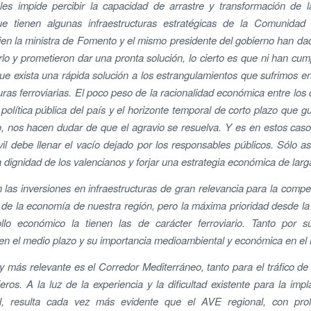
 les impide percibir la capacidad de arrastre y transformación de 
ue tienen algunas infraestructuras estratégicas de la Comunidad 
ien la ministra de Fomento y el mismo presidente del gobierno han d
lo y prometieron dar una pronta solución, lo cierto es que ni han cump
ue exista una rápida solución a los estrangulamientos que sufrimos e
uras ferroviarias. El poco peso de la racionalidad económica entre los 
 política pública del país y el horizonte temporal de corto plazo que gu
, nos hacen dudar de que el agravio se resuelva. Y es en estos cas
vil debe llenar el vacío dejado por los responsables públicos. Sólo as
a dignidad de los valencianos y forjar una estrategia económica de larg
las inversiones en infraestructuras de gran relevancia para la competi
 de la economía de nuestra región, pero la máxima prioridad desde la
ollo económico la tienen las de carácter ferroviario. Tanto por su
n el medio plazo y su importancia medioambiental y económica en el l
y más relevante es el Corredor Mediterráneo, tanto para el tráfico d
ros. A la luz de la experiencia y la dificultad existente para la impl
ril, resulta cada vez más evidente que el AVE regional, con pro