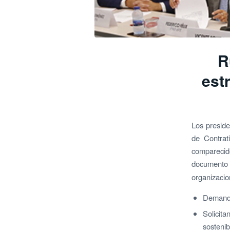
R
est
Los presid
de Contra
compareci
document
organizacio
Demanda
Solicit
sostenib