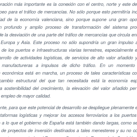
ración más importante es la conexión con el centro, norte y este 
eo para el tráfico de mercancías. No sólo porque esto permitiría in
idad de la economía valenciana, sino porque supone una gran opo
n profundo y amplio proceso de transformación del sistema pro
e la desviación de una parte del tráfico de mercancías que circula ent
 Europa y Asia. Este proceso no sólo supondría un gran impulso al
de los puertos e infraestructuras viarias terrestres, especialmente el 
arrollo de actividades logísticas, de servicios de alto valor añadido
es manufactureras a impulsos de dicho tráfico. En un momento
n económica está en marcha, un proceso de tales características con
ambio estructural del que tan necesitada está la economía es
la sostenibilidad del crecimiento, la elevación del valor añadido per
 empleo de mayor calidad.
te, para que este potencial de desarrollo se despliegue plenamente 
lataformas logísticas y mejorar los accesos ferroviarios a los puerto
o a lo que el gobierno de España está también dando largas, como 
 de proyectos de inversión destinados a tales menesteres y su no c