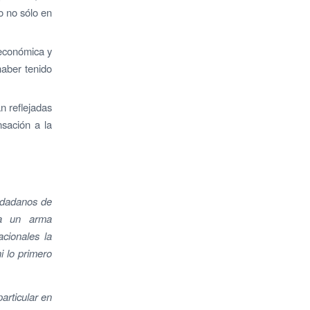
o no sólo en
d económica y
haber tenido
 reflejadas
nsación a la
iudadanos de
da un arma
acionales la
i lo primero
articular en