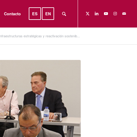
Contacto
ES
EN
fraestructuras estratégicas y reactivación sostenib...