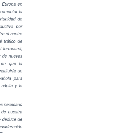
de Europa en
crementar la
rtunidad de
ductivo por
re el centro
 tráfico de
ferrocarril,
 y de nuevas
 en que la
stituiría un
pañola para
 cápita y la
es necesario
s de nuestra
se deduce de
onsideración