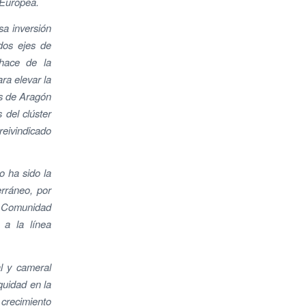
 Europea.
sa inversión
dos ejes de
 hace de la
ra elevar la
os de Aragón
 del clúster
reivindicado
o ha sido la
erráneo, por
la Comunidad
 a la línea
al y cameral
quidad en la
crecimiento