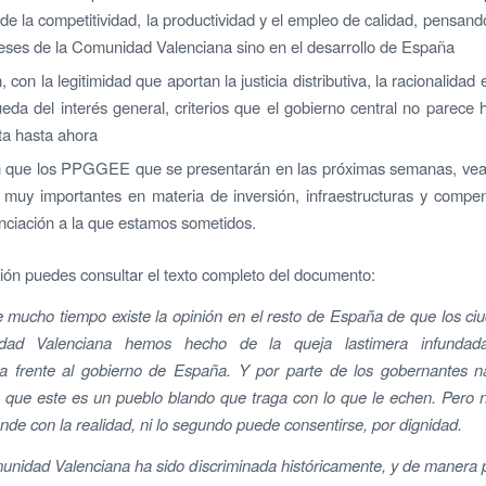
de la competitividad, la productividad y el empleo de calidad, pensand
reses de la Comunidad Valenciana sino en el desarrollo de España
 con la legitimidad que aportan la justicia distributiva, la racionalida
eda del interés general, criterios que el gobierno central no parece 
ta hasta ahora
 que los PPGGEE que se presentarán en las próximas semanas, vean
 muy importantes en materia de inversión, infraestructuras y compe
anciación a la que estamos sometidos.
ión puedes consultar el texto completo del documento:
mucho tiempo existe la opinión en el resto de España de que los c
dad Valenciana hemos hecho de la queja lastimera infunda
iva frente al gobierno de España. Y por parte de los gobernantes n
 que este es un pueblo blando que traga con lo que le echen. Pero n
nde con la realidad, ni lo segundo puede consentirse, por dignidad.
nidad Valenciana ha sido discriminada históricamente, y de manera p