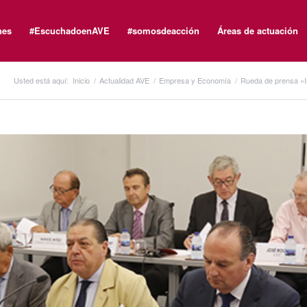
nes
#EscuchadoenAVE
#somosdeacción
Áreas de actuación
Usted está aquí:
Inicio
/
Actualidad AVE
/
Empresa y Economía
/
Rueda de prensa «In