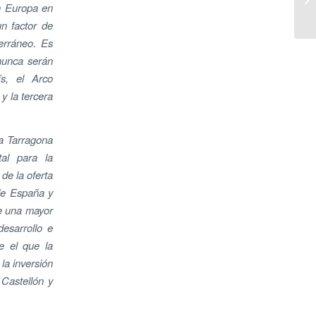
n Europa en
un factor de
terráneo. Es
 nunca serán
ís, el Arco
y la tercera
 a Tarragona
tal para la
de la oferta
 de España y
de una mayor
desarrollo e
e el que la
la inversión
 Castellón y