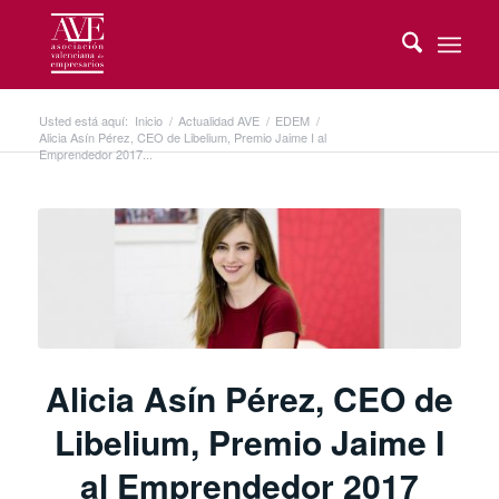
Usted está aquí:
Inicio
/
Actualidad AVE
/
EDEM
/
Alicia Asín Pérez, CEO de Libelium, Premio Jaime I al
Emprendedor 2017...
Alicia Asín Pérez, CEO de
Libelium, Premio Jaime I
al Emprendedor 2017