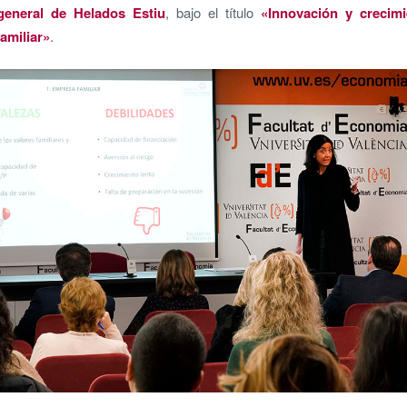
 general de Helados Estiu
, bajo el título
«Innovación y crecimi
amiliar»
.