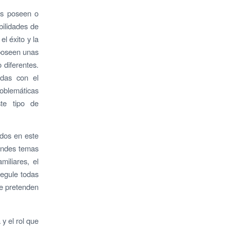
las poseen o
bilidades de
l éxito y la
 poseen unas
 diferentes.
nadas con el
roblemáticas
ste tipo de
ados en este
randes temas
miliares, el
regule todas
 se pretenden
y el rol que