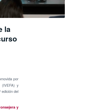
 la
curso
movida por
r (IVEFA) y
ª edición del
Consejera y