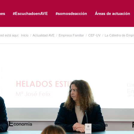
nes
#EscuchadoenAVE
#somosdeacción
Áreas de actuación
ed está aquí:
Inicio
/
Actualidad AVE
/
Empresa Familiar
/
CEF-UV
/
La Cátedra de Empres