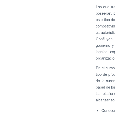
Los que tra
poseerán, p
este tipo d
competitivi
característ
Confluyen e
gobierno y 
legales es
organizacio
En el curso
tipo de pro
de la suces
papel de lo
las relacion
alcanzar so
Conocer 