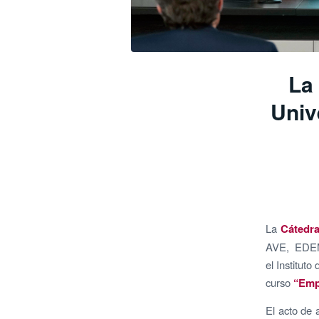
La
Univ
La
Cátedra
AVE, EDEM,
el Instituto
curso
“Empr
El acto de 