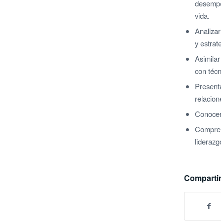
desempe
vida.
Analizar
y estrat
Asimilar
con técn
Present
relacion
Conocer 
Compren
liderazg
Compartir