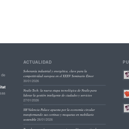
ACTUALIDAD
PU
Soberanía industrial y energética, clave para la
o de
competitividad europea en el XXXV Seminario Étnor
30/01/2026
tat
Nealis Tech: la nueva etapa tecnológica de Nealis para
esas
liderar la gestión inteligente de ciudades y servicios
27/01/2026
SH Valencia Palace apuesta por la economía circular
transformando sus cortinas y moquetas en mobiliario
26/01/2026
sostenible