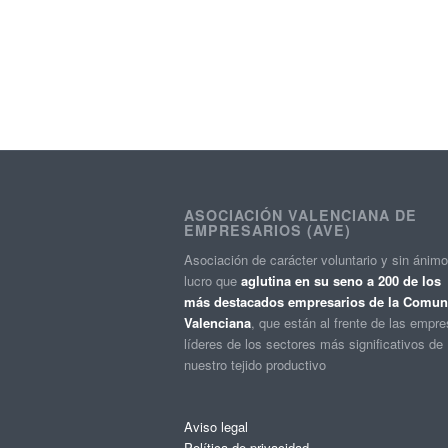
ASOCIACIÓN VALENCIANA DE
EMPRESARIOS (AVE)
Asociación de carácter voluntario y sin ánim
lucro que
aglutina en su seno a 200 de los
más destacados empresarios de la Comuni
Valenciana
, que están al frente de las empr
líderes de los sectores más significativos de
nuestro tejido productivo
Aviso legal
Política de privacidad