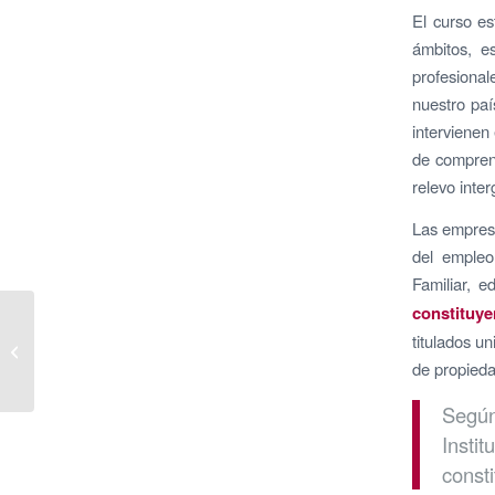
El curso es
ámbitos, e
profesional
nuestro paí
intervienen
de comprend
relevo inter
Las empresa
del empleo
Familiar, e
constituy
Lanzamos la sexta
titulados u
edición de nuestro Foco
de propiedad
AVE
Según
Insti
const