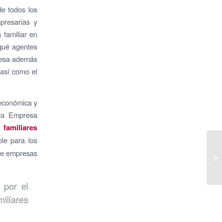
de todos los
presarias y
 familiar en
 qué agentes
presa además
 así como el
 económica y
 la Empresa
 familiares
le para los
 de empresas
 por el
iliares