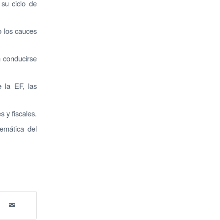
 su ciclo de
o los cauces
n conducirse
e la EF, las
 y fiscales.
emática del