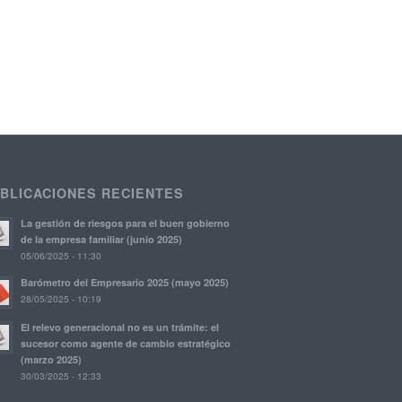
BLICACIONES RECIENTES
La gestión de riesgos para el buen gobierno
de la empresa familiar (junio 2025)
05/06/2025 - 11:30
Barómetro del Empresario 2025 (mayo 2025)
28/05/2025 - 10:19
El relevo generacional no es un trámite: el
sucesor como agente de cambio estratégico
(marzo 2025)
30/03/2025 - 12:33