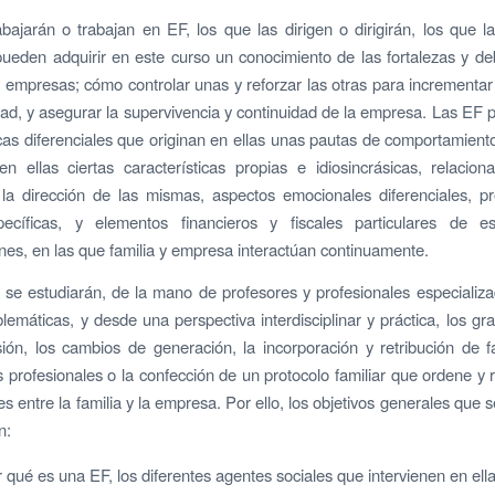
bajarán o trabajan en EF, los que las dirigen o dirigirán, los que 
ueden adquirir en este curso un conocimiento de las fortalezas y de
e empresas; cómo controlar unas y reforzar las otras para incrementar e
dad, y asegurar la supervivencia y continuidad de la empresa. Las EF
icas diferenciales que originan en ellas unas pautas de comportamiento
n ellas ciertas características propias e idiosincrásicas, relacio
la dirección de las mismas, aspectos emocionales diferenciales, p
pecíficas, y elementos financieros y fiscales particulares de e
nes, en las que familia y empresa interactúan continuamente.
 se estudiarán, de la mano de profesores y profesionales especializ
blemáticas, y desde una perspectiva interdisciplinar y práctica, los g
ión, los cambios de generación, la incorporación y retribución de fa
s profesionales o la confección de un protocolo familiar que ordene y 
es entre la familia y la empresa. Por ello, los objetivos generales que
n:
qué es una EF, los diferentes agentes sociales que intervienen en ella 