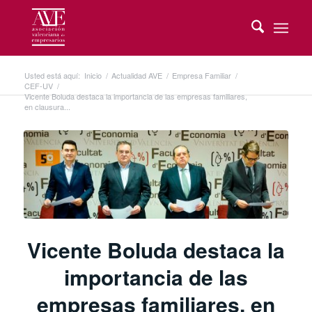
Usted está aquí:
Inicio
/
Actualidad AVE
/
Empresa Familiar
/
CEF-UV
/
Vicente Boluda destaca la importancia de las empresas familiares,
en clausura...
Vicente Boluda destaca la
importancia de las
empresas familiares, en