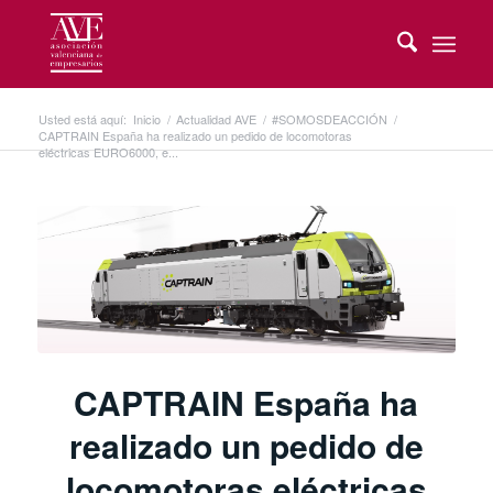
Usted está aquí:
Inicio
/
Actualidad AVE
/
#SOMOSDEACCIÓN
/
CAPTRAIN España ha realizado un pedido de locomotoras
eléctricas EURO6000, e...
CAPTRAIN España ha
realizado un pedido de
locomotoras eléctricas