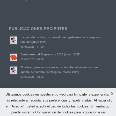
PUBLICACIONES RECIENTES
La gestión de riesgos para el buen gobierno de la empresa
familiar (junio 2025)
05/06/2025 - 11:30
Barómetro del Empresario 2025 (mayo 2025)
28/05/2025 - 10:19
El relevo generacional no es un trámite: el sucesor como
agente de cambio estratégico (marzo 2025)
30/03/2025 - 12:33
© Copyright, 2021. AVE | Asociación Valenciana de Empresarios
X
Utilizamos cookies en nuestro sitio web para brindarle la experiencia
(AVE)
más relevante al recordar sus preferencias y repetir visitas. Al hacer clic
en "Aceptar", usted acepta el uso de todas las cookies. Sin embargo,
puede visitar la Configuración de cookies para proporcionar un