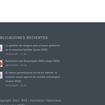
BLICACIONES RECIENTES
La gestión de riesgos para el buen gobierno
de la empresa familiar (junio 2025)
05/06/2025 - 11:30
Barómetro del Empresario 2025 (mayo 2025)
28/05/2025 - 10:19
El relevo generacional no es un trámite: el
sucesor como agente de cambio estratégico
(marzo 2025)
30/03/2025 - 12:33
opyright, 2021. AVE | Asociación Valenciana