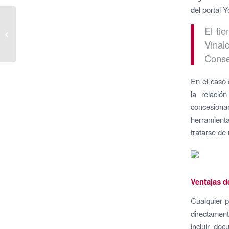
del portal 
Empresarios y sociedad
El ti
civil urgen a acelerar el
Corredor Mediterráneo
Vinal
para...
Conse
En el caso 
la relació
concesionar
herramienta
tratarse de
Ventajas d
Cualquier p
directamen
incluir doc