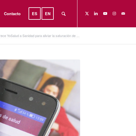
Contacto
ES
EN
rece YoSalud a Sanidad para aliviar la saturación de ...