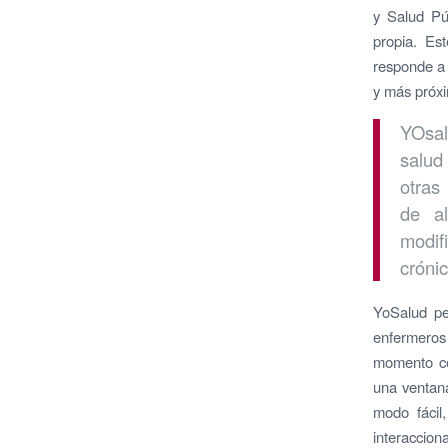
y Salud Pú
propia. Es
responde a 
y más próxi
YOsal
salud
otras
de al
modif
cróni
YoSalud pe
enfermeros
momento co
una ventana
modo fácil,
interaccion