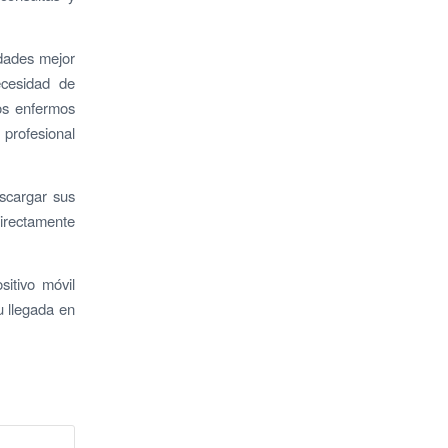
idades mejor
ecesidad de
hos enfermos
 profesional
escargar sus
directamente
itivo móvil
u llegada en