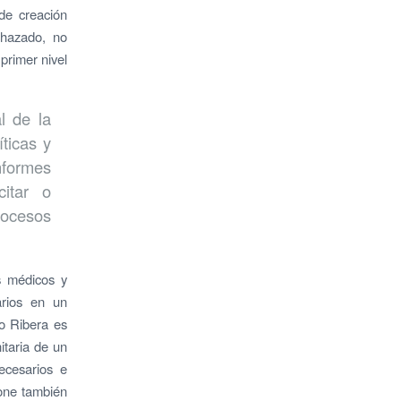
de creación
chazado, no
primer nivel
l de la
ticas y
nformes
citar o
rocesos
s médicos y
arios en un
o Ribera es
itaria de un
necesarios e
pone también