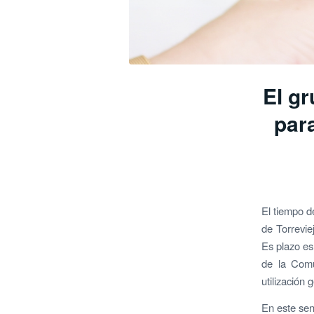
El g
para
El tiempo d
de Torrevie
Es plazo es
de la Comu
utilización
En este sen