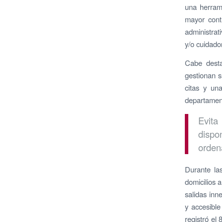
una herrami
mayor cont
administrat
y/o cuidado
Cabe desta
gestionan s
citas y un
departamen
Evita
dispo
orden
Durante la
domicilios a
salidas inn
y accesible
registró el