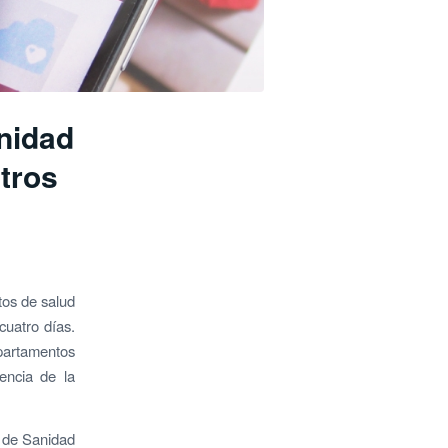
nidad
ntros
tos de salud
cuatro días.
epartamentos
encia de la
a de Sanidad