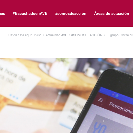
nes
#EscuchadoenAVE
#somosdeacción
Áreas de actuación
Usted está aquí:
Inicio
/
Actualidad AVE
/
#SOMOSDEACCIÓN
/
El grupo Ribera of