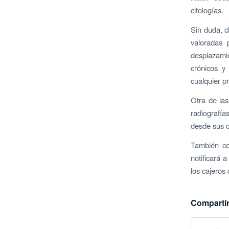
citologías.
Sin duda, c
valoradas 
desplazamie
crónicos y 
cualquier p
Otra de las
radiografía
desde sus d
También co
notificará 
los cajeros
Compartir