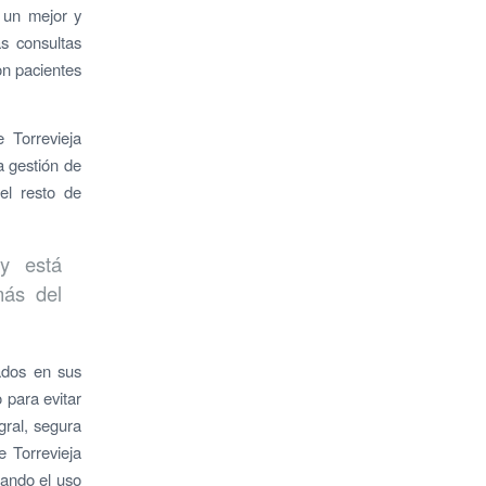
e un mejor y
s consultas
on pacientes
 Torrevieja
a gestión de
el resto de
 y está
más del
ados en sus
o para evitar
gral, segura
e Torrevieja
tando el uso