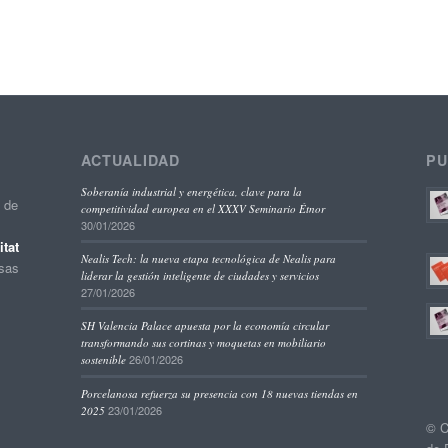
ACTUALIDAD
PU
Soberanía industrial y energética, clave para la
o de
competitividad europea en el XXXV Seminario Étnor
30/01/2026
tat
Nealis Tech: la nueva etapa tecnológica de Nealis para
esas
liderar la gestión inteligente de ciudades y servicios
27/01/2026
SH Valencia Palace apuesta por la economía circular
transformando sus cortinas y moquetas en mobiliario
26/01/2026
sostenible
Porcelanosa refuerza su presencia con 18 nuevas tiendas en
23/01/2026
2025
© C