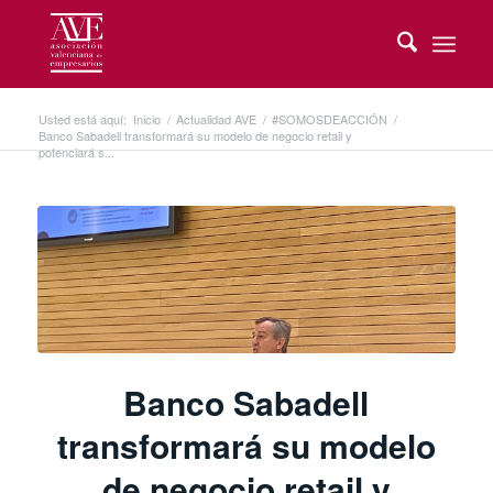
Usted está aquí:
Inicio
/
Actualidad AVE
/
#SOMOSDEACCIÓN
/
Banco Sabadell transformará su modelo de negocio retail y
potenciará s...
Banco Sabadell
transformará su modelo
de negocio retail y