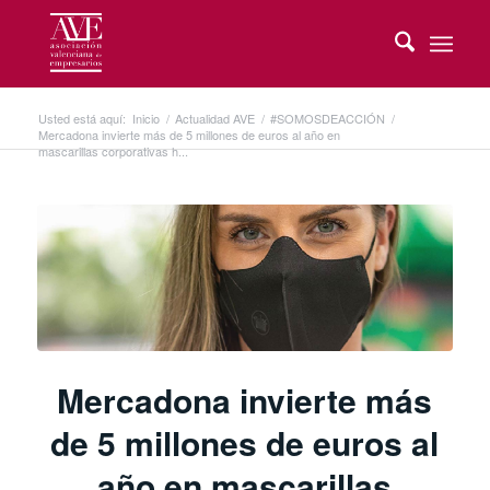
Usted está aquí:
Inicio
/
Actualidad AVE
/
#SOMOSDEACCIÓN
/
Mercadona invierte más de 5 millones de euros al año en
mascarillas corporativas h...
Mercadona invierte más
de 5 millones de euros al
año en mascarillas