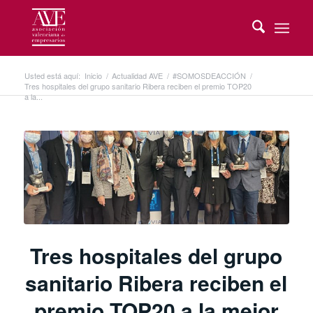
Usted está aquí:
Inicio
/
Actualidad AVE
/
#SOMOSDEACCIÓN
/
Tres hospitales del grupo sanitario Ribera reciben el premio TOP20
a la...
Tres hospitales del grupo
sanitario Ribera reciben el
premio TOP20 a la mejor