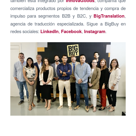
también está integrado por
InnovaGoods
, compañía que
comercializa productos propios de tendencia y compra de
impulso para segmentos B2B y B2C, y
BigTranslation
,
agencia de traducción especializada. Sigue a BigBuy en
redes sociales:
LinkedIn
,
Facebook
,
Instagram
.