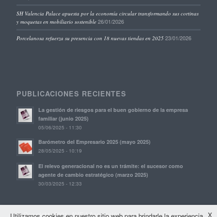
SH Valencia Palace apuesta por la economía circular transformando sus cortinas
26/01/2026
y moquetas en mobiliario sostenible
23/01/2026
Porcelanosa refuerza su presencia con 18 nuevas tiendas en 2025
PUBLICACIONES RECIENTES
La gestión de riesgos para el buen gobierno de la empresa
familiar (junio 2025)
05/06/2025 - 11:30
Barómetro del Empresario 2025 (mayo 2025)
28/05/2025 - 10:19
El relevo generacional no es un trámite: el sucesor como
agente de cambio estratégico (marzo 2025)
30/03/2025 - 12:33
© Copyright, 2021. AVE | Asociación Valenciana de Empresarios
X
Utilizamos cookies en nuestro sitio web para brindarle la experiencia