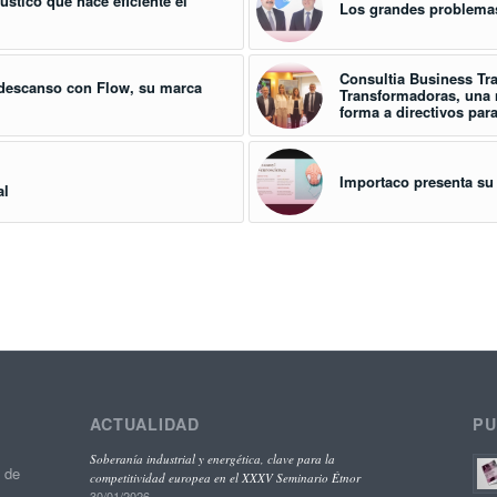
ústico que hace eficiente el
Los grandes problemas
Consultia Business Tra
r descanso con Flow, su marca
Transformadoras, una n
forma a directivos par
Importaco presenta su 
al
ACTUALIDAD
PU
Soberanía industrial y energética, clave para la
o de
competitividad europea en el XXXV Seminario Étnor
30/01/2026