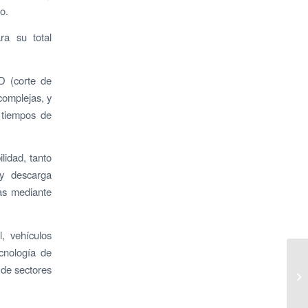
o.
a su total
D (corte de
complejas, y
 tiempos de
ilidad, tanto
 y descarga
as mediante
, vehículos
ecnología de
 de sectores