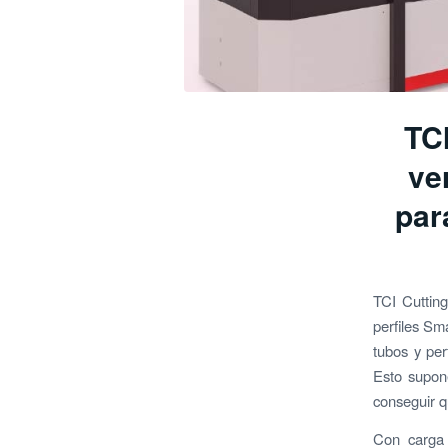
TCI
ve
par
TCI Cuttin
perfiles Sma
tubos y per
Esto supone
conseguir q
Con carga 