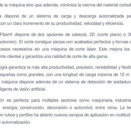
d de la máquina sino que además, minimiza la merma del material cortad
a dispone de un sistema de carga y descarga automatizada par
on un claro incremento de su productividad, velocidad y eficiencia.
Fiber® dispone de dos opciones de cabezal, 2D (corte plano) o 3
volumen). El corte consigue piezas con acabados perfectos y formas 
ocesos necesarios sin una máquina de corte láser. Esto mejora los
nte clientes y garantiza una calidad de corte de alta gama.
gía garantiza la más alta productividad, precisión, rentabilidad y flexib
pequeñas como grandes, con una longitud de carga máxima de 12 m
 máquina dispone además de un sistema de detección de soldadur
igente de visión artificial.
ión es perfecta para múltiples sectores como maquinaria industrial
s, energía, construcción, decoración o automóvil, entre otros. La t
 en tubos y perfiles ha abierto nuevos campos de aplicación en multitud
u automatización.