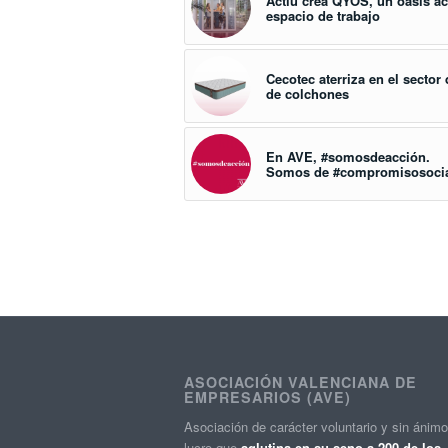
Actiu crea QYOS, un oasis ac
espacio de trabajo
Cecotec aterriza en el secto
de colchones
En AVE, #somosdeacción.
Somos de #compromisosoci
ASOCIACIÓN VALENCIANA DE
EMPRESARIOS (AVE)
Asociación de carácter voluntario y sin ánim
lucro que
aglutina en su seno a 200 de los