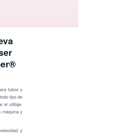
ueva
ser
ber®
ara tubos y
 todo tipo de
el utillaje.
la máquina y
velocidad y