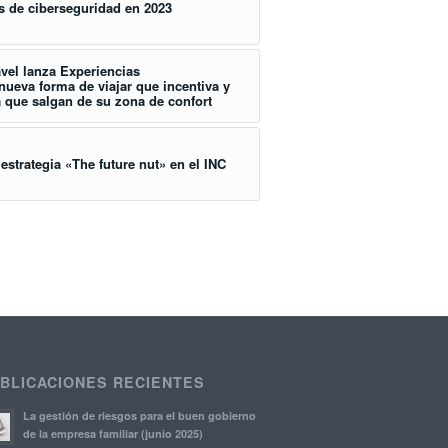
 de ciberseguridad en 2023
vel lanza Experiencias
ueva forma de viajar que incentiva y
a que salgan de su zona de confort
estrategia «The future nut» en el INC
BLICACIONES RECIENTES
La gestión de riesgos para el buen gobierno
de la empresa familiar (junio 2025)