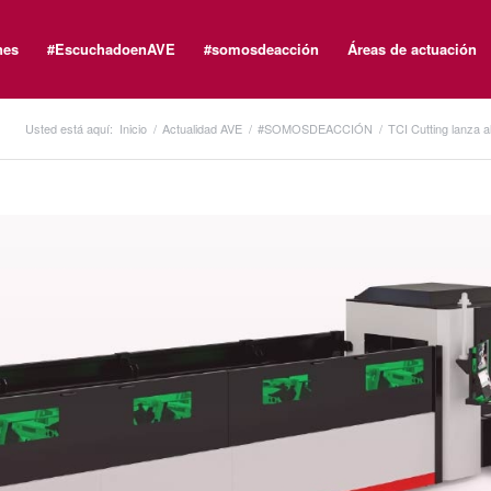
nes
#EscuchadoenAVE
#somosdeacción
Áreas de actuación
Usted está aquí:
Inicio
/
Actualidad AVE
/
#SOMOSDEACCIÓN
/
TCI Cutting lanza a