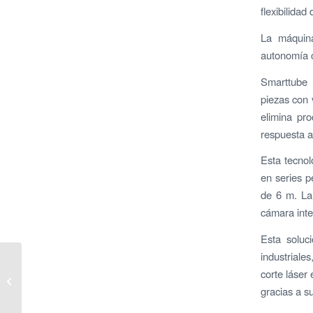
flexibilida
La máquin
autonomía c
Smarttube 
piezas con 
elimina pr
respuesta a
Esta tecnolo
en series 
de 6 m. La
cámara intel
Esta soluc
industriale
Caixa Popular y EVAP
corte láser
establecen una alianza
estratégica para
gracias a s
impulsar la igualdad...