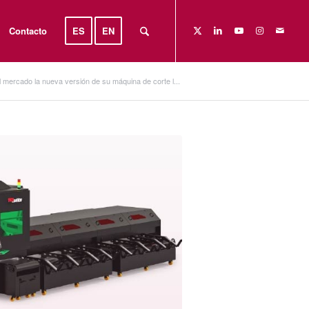
Contacto
ES
EN
l mercado la nueva versión de su máquina de corte l...