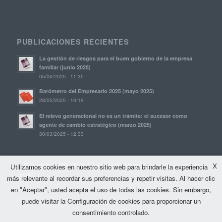
PUBLICACIONES RECIENTES
La gestión de riesgos para el buen gobierno de la empresa
familiar (junio 2025)
05/06/2025 - 11:30
Barómetro del Empresario 2025 (mayo 2025)
28/05/2025 - 10:19
El relevo generacional no es un trámite: el sucesor como
agente de cambio estratégico (marzo 2025)
30/03/2025 - 12:33
© Copyright, 2021. AVE | Asociación Valenciana de Empresarios
X
Utilizamos cookies en nuestro sitio web para brindarle la experiencia
(AVE)
más relevante al recordar sus preferencias y repetir visitas. Al hacer clic
en "Aceptar", usted acepta el uso de todas las cookies. Sin embargo,
puede visitar la Configuración de cookies para proporcionar un
consentimiento controlado.