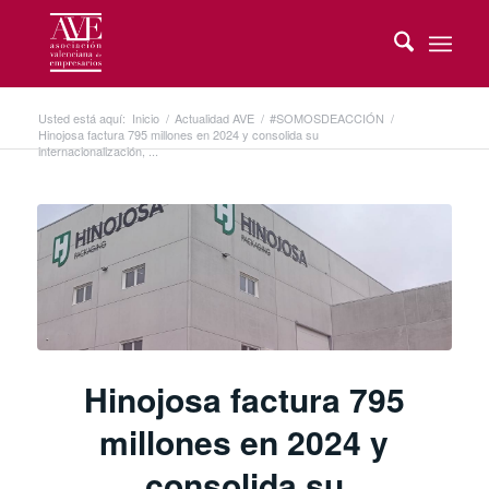
Usted está aquí:
Inicio
/
Actualidad AVE
/
#SOMOSDEACCIÓN
/
Hinojosa factura 795 millones en 2024 y consolida su
internacionalización, ...
Hinojosa factura 795
millones en 2024 y
consolida su