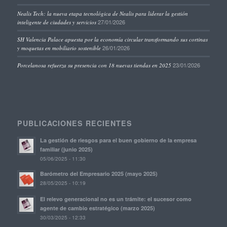
Nealis Tech: la nueva etapa tecnológica de Nealis para liderar la gestión
27/01/2026
inteligente de ciudades y servicios
SH Valencia Palace apuesta por la economía circular transformando sus cortinas
26/01/2026
y moquetas en mobiliario sostenible
23/01/2026
Porcelanosa refuerza su presencia con 18 nuevas tiendas en 2025
PUBLICACIONES RECIENTES
La gestión de riesgos para el buen gobierno de la empresa
familiar (junio 2025)
05/06/2025 - 11:30
Barómetro del Empresario 2025 (mayo 2025)
28/05/2025 - 10:19
El relevo generacional no es un trámite: el sucesor como
agente de cambio estratégico (marzo 2025)
30/03/2025 - 12:33