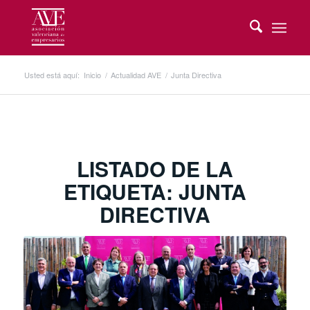
Usted está aquí:
Inicio
/
Actualidad AVE
/
Junta Directiva
LISTADO DE LA
ETIQUETA:
JUNTA
DIRECTIVA