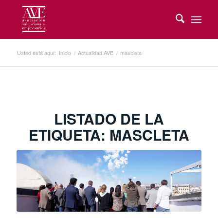
Usted está aquí:
Inicio
/
Actualidad AVE
/
mascleta
LISTADO DE LA
ETIQUETA:
MASCLETA