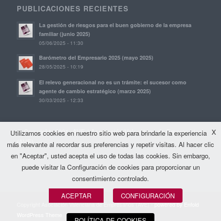
PUBLICACIONES RECIENTES
La gestión de riesgos para el buen gobierno de la empresa
familiar (junio 2025)
05/06/2025 - 11:30
Barómetro del Empresario 2025 (mayo 2025)
28/05/2025 - 10:19
El relevo generacional no es un trámite: el sucesor como
agente de cambio estratégico (marzo 2025)
30/03/2025 - 12:33
© Copyright, 2021. AVE | Asociación Valenciana de Empresarios
X
Utilizamos cookies en nuestro sitio web para brindarle la experiencia
(AVE)
más relevante al recordar sus preferencias y repetir visitas. Al hacer clic
en "Aceptar", usted acepta el uso de todas las cookies. Sin embargo,
puede visitar la Configuración de cookies para proporcionar un
consentimiento controlado.
ACEPTAR
CONFIGURACIÓN
Copyright Asociación Valenciana de Empresarios (AVE) -
powered by Enfold
WordPress Theme
POLÍTICA DE COOKIES