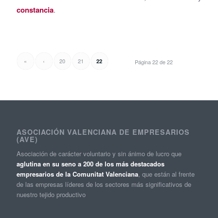
constancia
.
«
‹
20
21
22
Página 22 de 22
ASOCIACIÓN VALENCIANA DE EMPRESARIOS
(AVE)
Asociación de carácter voluntario y sin ánimo de lucro que
aglutina en su seno a 200 de los más destacados
empresarios de la Comunitat Valenciana
, que están al frente
de las empresas líderes de los sectores más significativos de
nuestro tejido productivo