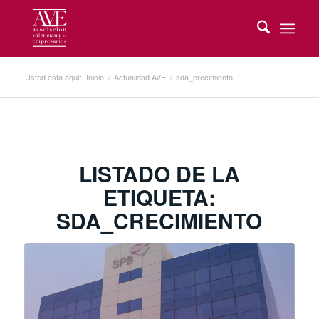
Usted está aquí:
Inicio
/
Actualidad AVE
/
sda_crecimiento
LISTADO DE LA
ETIQUETA:
SDA_CRECIMIENTO