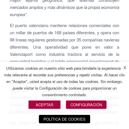
mercados amplios y más dinámicos que la propia economía
europea”.
El puerto valenciano mantiene relaciones comerciales con
un millar de puertos de 168 países diferentes, y opera con
98 líneas regulares gestionadas por 35 compañías navieras
diferentes. Una operatividad que pone en valor a
Valenciaport como industria tractora al servicio de la
comunidad logística y el tejido empresarial import/export de
X
Utilizamos cookies en nuestro sitio web para brindarle la experiencia
España, y sin duda, herramienta fundamental para que los
más relevante al recordar sus preferencias y repetir visitas. Al hacer clic
azulejos de Castellón, lo coches fabricados en cualquier
en "Aceptar", usted acepta el uso de todas las cookies. Sin embargo,
factoría española, los bienes agroalimentarios, los vinos
puede visitar la Configuración de cookies para proporcionar un
españoles o los productos químicos, entre otros, puedan
consentimiento controlado.
consumirse en mercados tan diversos como Estados
Unidos, China, Canadá, Marruecos, Arabia Saudí, India,
ACEPTAR
CONFIGURACIÓN
Emiratos Árabes Unidos, Brasil, Nueva Zelanda o Vanuatu.
POLÍTICA DE COOKIES
Así, según los registros de la APV, el 45% del tráfico de