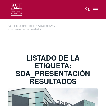
Usted está aquí:
Inicio
/
Actualidad AVE
/
sda_presentación resultados
LISTADO DE LA
ETIQUETA:
SDA_PRESENTACIÓN
RESULTADOS