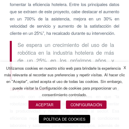
fomentar la eficiencia hotelera. Entre los principales datos
que se extraen de este proyecto, cabe destacar el aumento
en un 700% de la asistencia, mejora en un 30% en
velocidad de servicio y aumento de la satisfacción del
cliente en un 25%”, ha recalcado durante su intervención.
Se espera un crecimiento del uso de la
robótica en la industria hotelera de más
de un 25% en los próximos años, y
concretamente en servicios en hoteles un
X
Utilizamos cookies en nuestro sitio web para brindarle la experiencia
más relevante al recordar sus preferencias y repetir visitas. Al hacer clic
16%
en "Aceptar", usted acepta el uso de todas las cookies. Sin embargo,
puede visitar la Configuración de cookies para proporcionar un
Sergio Santamaría,
cofundador de La Mesedora, ha
consentimiento controlado.
coincido con el resto de los ponentes en que “la
robotización viene al sector de la hostelería para aumentar
ACEPTAR
CONFIGURACIÓN
la productividad y hacer más eficiente al sector. Esa
eficiencia repercute en una mejora de las condiciones
POLÍTICA DE COOKIES
laborales y salariales para nuestros equipos, además de