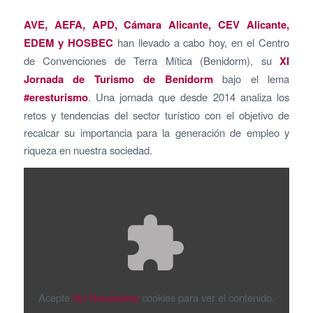
AVE, AEFA, APD, Cámara Alicante, CEV Alicante,
EDEM y HOSBEC
han llevado a cabo hoy, en el Centro
de Convenciones de Terra Mítica (Benidorm), su
XI
Jornada de Turismo de Benidorm
bajo el lema
#eresturismo
. Una jornada que desde 2014 analiza los
retos y tendencias del sector turístico con el objetivo de
recalcar su importancia para la generación de empleo y
riqueza en nuestra sociedad.
Acepte
No Necesarias
cookies para ver el contenido.