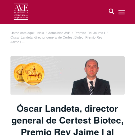
Usted está aquí:
Inicio
/
Actualidad AVE
/
Premios Rei Jaume I
/
Óscar Landeta, director general de Certest Biotec, Premio Rey
Jaime I ...
Óscar Landeta, director
general de Certest Biotec,
Premio Rey Jaime I al