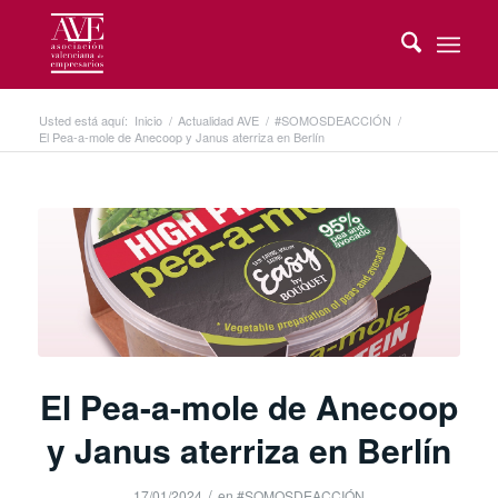
Usted está aquí:
Inicio
/
Actualidad AVE
/
#SOMOSDEACCIÓN
/
El Pea-a-mole de Anecoop y Janus aterriza en Berlín
El Pea-a-mole de Anecoop
y Janus aterriza en Berlín
/
17/01/2024
en
#SOMOSDEACCIÓN