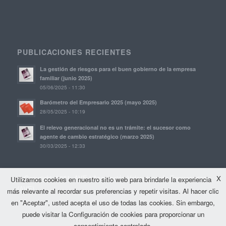
PUBLICACIONES RECIENTES
La gestión de riesgos para el buen gobierno de la empresa
familiar (junio 2025)
05/06/2025 - 11:30
Barómetro del Empresario 2025 (mayo 2025)
28/05/2025 - 10:19
El relevo generacional no es un trámite: el sucesor como
agente de cambio estratégico (marzo 2025)
30/03/2025 - 12:33
© Copyright, 2021. AVE | Asociación Valenciana de Empresarios
X
Utilizamos cookies en nuestro sitio web para brindarle la experiencia
(AVE)
más relevante al recordar sus preferencias y repetir visitas. Al hacer clic
en "Aceptar", usted acepta el uso de todas las cookies. Sin embargo,
puede visitar la Configuración de cookies para proporcionar un
consentimiento controlado.