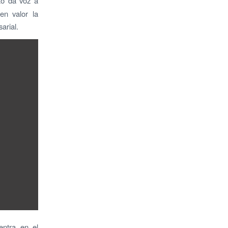
cto da voz a
en valor la
arial.
entra en el