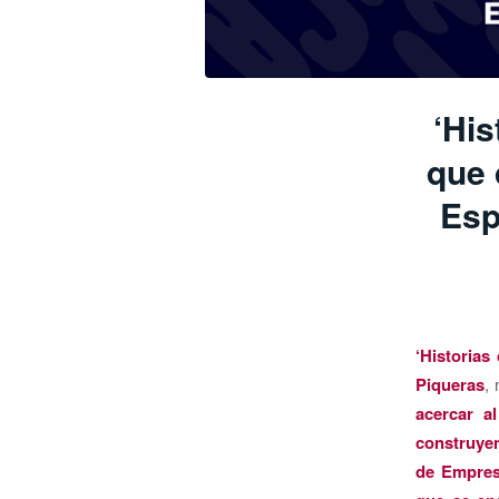
‘His
que 
Esp
‘Historias
Piqueras
,
acercar a
construyen
de Empres