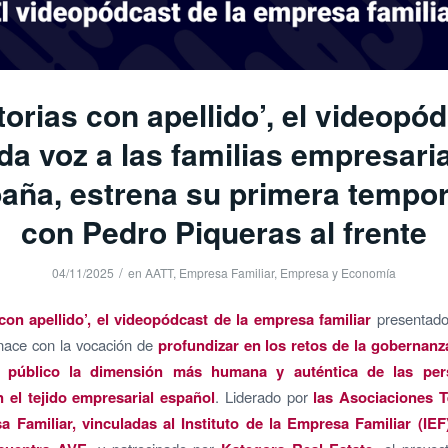
torias con apellido’, el videopó
da voz a las familias empresari
aña, estrena su primera tempo
con Pedro Piqueras al frente
/
04/11/2025
en
AATT
,
Empresa Familiar
,
Empresa y Economía
 con apellido’, el videopódcast de la empresa familiar
presentado
 nace con la vocación de
profundizar en los retos de la gobernanza
l público la dimensión más humana y auténtica de las pe
 el tejido empresarial español
. Liderado por
las
Asociaciones Te
a Familiar
, vinculadas al Instituto de la Empresa Familiar (IEF)