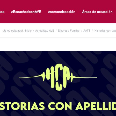
nes
#EscuchadoenAVE
#somosdeacción
Áreas de actuación
Usted está aquí:
Inicio
/
Actualidad AVE
/
Empresa Familiar
/
AATT
/
‘Historias con ape