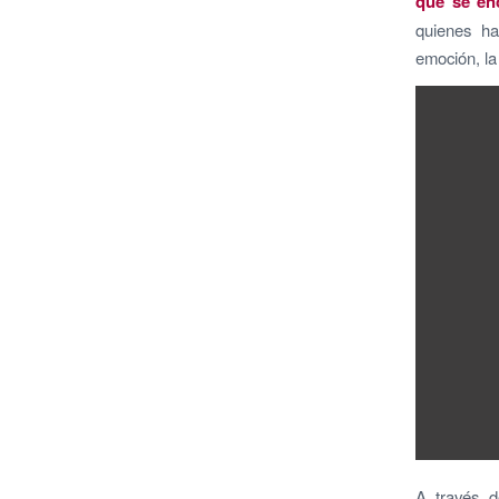
que se en
quienes ha
emoción, la
A través d