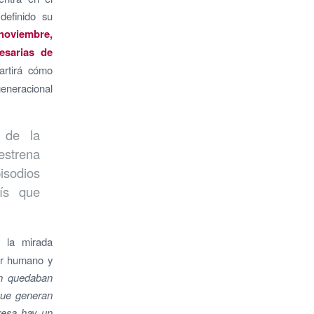
definido su
noviembre,
esarias de
rtirá cómo
generacional
s de la
estrena
sodios
aís que
y la mirada
lor humano y
ún quedaban
que generan
resa hay un