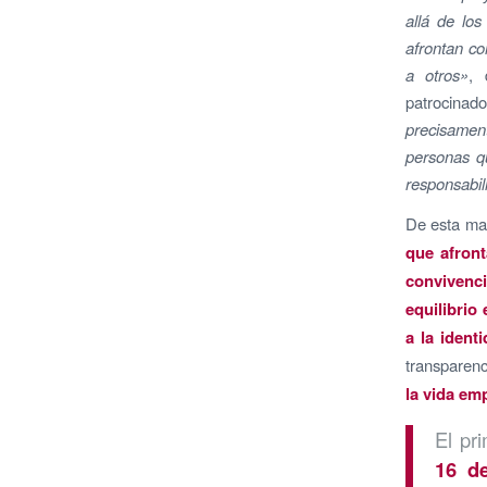
allá de los
afrontan co
a otros»
, 
patrocina
precisament
personas q
responsabil
De esta man
que afront
convivenc
equilibrio
a la ident
transparenc
la vida em
El pr
16 d