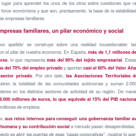
n lugar para aprender los unos de los otros sobre cuestiones que 
foros económicos y que son, precisamente, la base de la estabilida
las empresas familiares.
mpresas familiares, un pilar económico y social
 con apellido’ se construye sobre una realidad incuestionable: l
son el pilar de nuestra economía. En España,
más de 1,1 millones d
ares
, lo que representa
más del 90% del tejido empresarial
. Esta
s del 70% del empleo privado
y aportan
casi el 60% del Valor Añ
 sector privado
. Por otro lado,
las Asociaciones Territoriales
bren la totalidad de las comunidades autónomas y suman 2.00
líderes en los distintos sectores de actividad de su región. De man
8.000 millones de euros, lo que equivale al 15% del PIB naciona
 millones de empleos.
go,
sus retos internos para conseguir una gobernanza familiar 
 humana y su contribución social
a menudo pasan desapercibidas
yecto es abrir las puertas de esas “casas corporativas”, mostrar lo qu