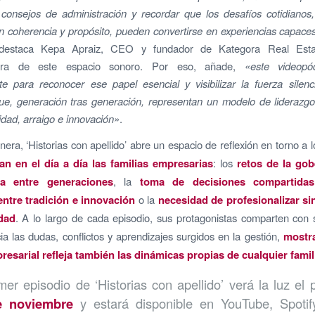
 consejos de administración y recordar que los desafíos cotidiano
n coherencia y propósito, pueden convertirse en experiencias capaces
destaca Kepa Apraiz, CEO y fundador de Kategora Real Estat
dora de este espacio sonoro. Por eso, añade,
«este videopó
e para reconocer ese papel esencial y visibilizar la fuerza silen
ue, generación tras generación, representan un modelo de liderazg
idad, arraigo e innovación»
.
era, ‘Historias con apellido’ abre un espacio de reflexión en torno a 
an en el día a día las familias empresarias
: los
retos de la go
ia entre generaciones
, la
toma de decisiones compartidas
 entre tradición e innovación
o la
necesidad de profesionalizar si
idad
. A lo largo de cada episodio, sus protagonistas comparten con 
ia las dudas, conflictos y aprendizajes surgidos en la gestión,
mostr
presarial refleja también las dinámicas propias de cualquier famil
imer episodio de ‘Historias con apellido’ verá la luz el
e noviembre
y estará disponible en YouTube, Spotif