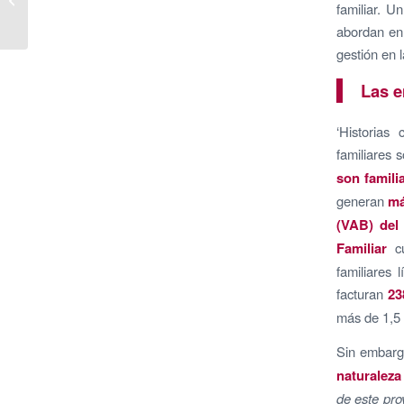
familiar. U
adquisición del grupo
abordan en 
francés ASV Pac...
gestión en 
Las e
‘Historias
familiares 
son famili
generan
má
(VAB) del
Familiar
cu
familiares 
facturan
23
más de 1,5
Sin embar
naturaleza
de este pro