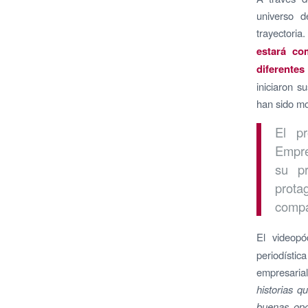
universo d
trayectoria
estará co
diferente
iniciaron s
han sido mo
El pr
Empre
su p
prota
compa
El videop
periodístic
empresaria
historias 
buenas opo