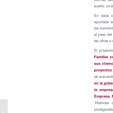
sueño, un e
En cada co
apuntalar s
los momento
el peso del
las cifras 
El proyect
Familiar c
sus vivenc
proyectos
de encuentr
en la gobe
la empres
Empresa F
‘Historias
Hinojosa Packaging
protagonist
Group culmina la