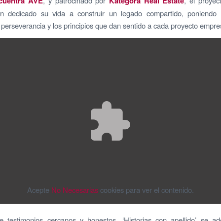
cuentra AVE
, y patrocinado por
Kategora Real Estate
, el proye
n dedicado su vida a construir un legado compartido, poniendo 
 perseverancia y los principios que dan sentido a cada proyecto empres
Acepte
No Necesarias
cookies para ver el contenido.
e testimonios cercanos y honestos, ‘Historias con apellido’ se ad