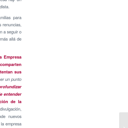
iodista.
milias para
s renuncias,
n a seguir o
 más allá de
 la Empresa
e comparten
stentan sus
ser un punto
profundizar
de entender
ción de la
ivulgación,
nde nuevos
e la empresa