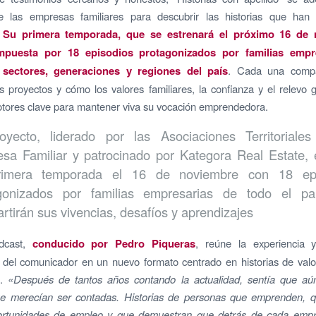
e las empresas familiares para descubrir las historias que han 
.
Su primera temporada, que se estrenará el próximo 16 de 
mpuesta por 18 episodios
protagonizados por familias empr
s sectores, generaciones y regiones del país
. Cada una compa
us proyectos y cómo los valores familiares, la confianza y el relevo 
tores clave para mantener viva su vocación emprendedora.
oyecto, liderado por las Asociaciones Territoriale
sa Familiar y patrocinado por Kategora Real Estate, 
rimera temporada el 16 de noviembre con 18 epi
gonizados por familias empresarias de todo el p
rtirán sus vivencias, desafíos y aprendizajes
ódcast,
conducido por Pedro Piqueras
, reúne la experiencia 
a del comunicador en un nuevo formato centrado en historias de va
l.
«Después de tantos años contando la actualidad, sentía que a
que merecían ser contadas. Historias de personas que emprenden, 
rtunidades de empleo y que demuestran que detrás de cada emp