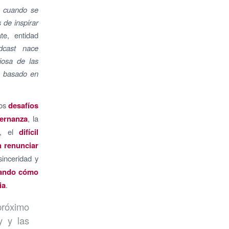
s, cuando se
 de inspirar
e, entidad
dcast nace
ciosa de las
o basado en
los
desafíos
bernanza
, la
, el
difícil
n renunciar
sinceridad y
ando cómo
ia
.
 próximo
y y las