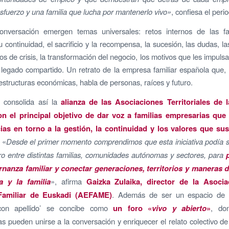
sfuerzo y una familia que lucha por mantenerlo vivo»
, confiesa el per
nversación emergen temas universales: retos internos de las fa
u continuidad, el sacrificio y la recompensa, la sucesión, las dudas, la
s de crisis, la transformación del negocio, los motivos que les impulsa
 legado compartido. Un retrato de la empresa familiar española que,
o estructuras económicas, habla de personas, raíces y futuro.
o consolida así la
alianza de las Asociaciones Territoriales de
on el principal objetivo de dar voz a familias empresarias qu
ias en torno a la gestión, la continuidad y los valores que su
: «
Desde el primer momento comprendimos que esta iniciativa podía 
o entre distintas familias, comunidades autónomas y sectores, para
rnanza familiar y conectar generaciones, territorios y maneras 
a y la familia
», afirma
Gaizka Zulaika, director de la Asocia
amiliar de Euskadi (AEFAME)
. Además de ser un espacio de d
 con apellido’ se concibe como
un foro «
vivo y abierto
»
, do
as pueden unirse a la conversación y enriquecer el relato colectivo d