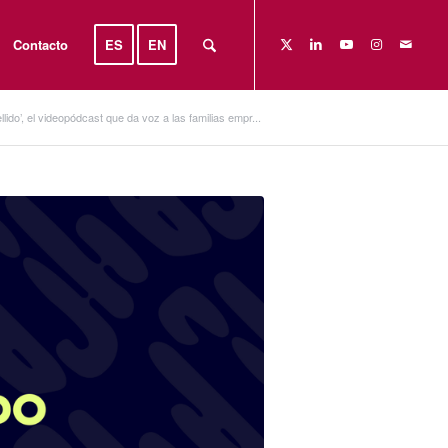
Contacto
ES
EN
llido’, el videopódcast que da voz a las familias empr...