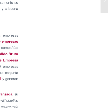
raramente se
d y la buena
as empresas
e empresas
s compañías
adido Bruto
 de Empresa
0 empresas
era conjunta
l
y generan
avanzada
, su
.
«El objetivo
e ocurre más