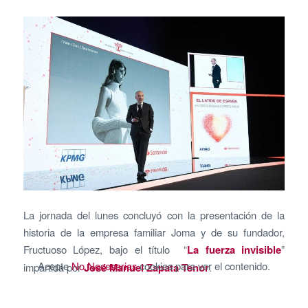
La jornada del lunes concluyó con la presentación de la
historia de la empresa familiar Joma y de su fundador,
Fructuoso López, bajo el título “
La fuerza invisible
”
Acepte
No Necesarias
cookies para ver el contenido.
impartida por
José Manuel
Zapata Tenor
.