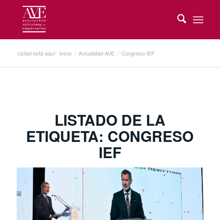
Usted está aquí:
Inicio
/
Actualidad AVE
/
Congreso IEF
LISTADO DE LA
ETIQUETA:
CONGRESO
IEF