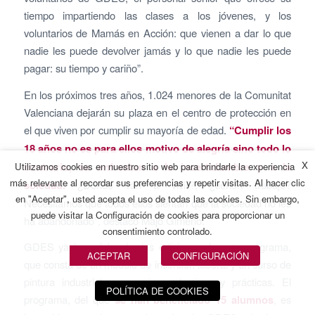
tiempo impartiendo las clases a los jóvenes, y los
voluntarios de Mamás en Acción: que vienen a dar lo que
nadie les puede devolver jamás y lo que nadie les puede
pagar: su tiempo y cariño”.
En los próximos tres años, 1.024 menores de la Comunitat
Valenciana dejarán su plaza en el centro de protección en
el que viven por cumplir su mayoría de edad.
“Cumplir los
18 años no es para ellos motivo de alegría sino todo lo
X
contrario, se enfrentan a la incertidumbre y a la
Utilizamos cookies en nuestro sitio web para brindarle la experiencia
más relevante al recordar sus preferencias y repetir visitas. Al hacer clic
soledad.
¿Dónde van a vivir?, ¿tienen trabajo?
en "Aceptar", usted acepta el uso de todas las cookies. Sin embargo,
Necesitamos que todos ellos sientan que la sociedad no les
puede visitar la Configuración de cookies para proporcionar un
ha abandonado”, destacó Majo Gimeno.
consentimiento controlado.
GDES ya ha celebrado dos ediciones de este programa,
ACEPTAR
CONFIGURACIÓN
que consta de un módulo de inserción laboral y un curso de
pintura industrial con sesiones lectivas y prácticas. El
POLÍTICA DE COOKIES
programa, del que
se han beneficiado 15 alumnos
, es