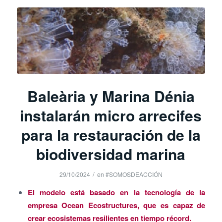
Baleària y Marina Dénia
instalarán micro arrecifes
para la restauración de la
biodiversidad marina
/
29/10/2024
en
#SOMOSDEACCIÓN
El modelo está basado en la tecnología de la
empresa Ocean Ecostructures, que es capaz de
crear ecosistemas resilientes en tiempo récord.