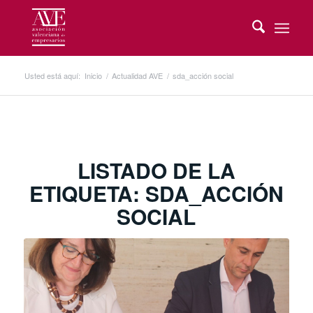
Usted está aquí:
Inicio
/
Actualidad AVE
/
sda_acción social
LISTADO DE LA
ETIQUETA:
SDA_ACCIÓN
SOCIAL