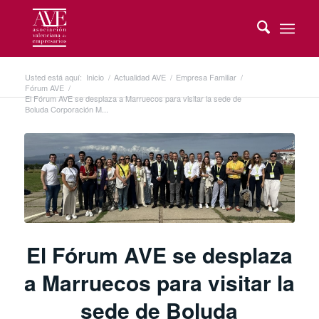
Usted está aquí:
Inicio
/
Actualidad AVE
/
Empresa Familiar
/
Fórum AVE
/
El Fórum AVE se desplaza a Marruecos para visitar la sede de
Boluda Corporación M...
El Fórum AVE se desplaza
a Marruecos para visitar la
sede de Boluda